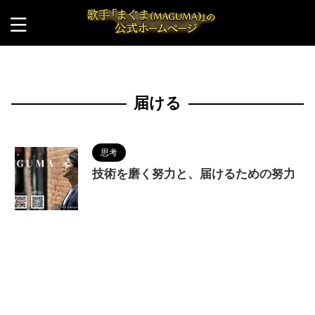
HOME
>
届ける
届ける
思考
技術を磨く努力と、届けるための努力
2024/10/21
MAGUMA
,
マーケティング
,
人の性質
,
分析
,
周知
,
哲学
,
届ける
,
物語
,
生き方
,
発信力
,
知ってもらう
,
経営論
,
認知度アップ
,
調和