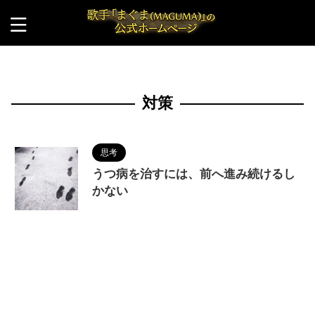
HOME
>
対策
対策
思考
うつ病を治すには、前へ進み続けるし
かない
2024/4/6
MAGUMA
,
メンタル強化
,
人の
性質
,
分析
,
哲学
,
対策
,
物語
,
生き方
,
調和
,
鬱