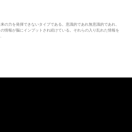
人の性質
,
分析
,
哲学
,
寝る
,
物語
,
生き方
,
眠る
,
睡眠
,
睡眠不足
,
調和
本来の力を発揮できないタイプである。意識的であれ無意識的であれ、
らの情報が脳にインプットされ続けている。それらの入り乱れた情報を
.