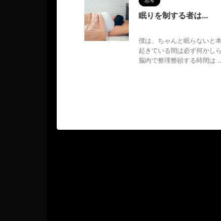
思考
眠りを制する者は…
2024/3/10
MAGUMA
,
僕は、ちゃんと眠らないと
起きている間は必ず何かし
脳内で整理整頓する時間は ..