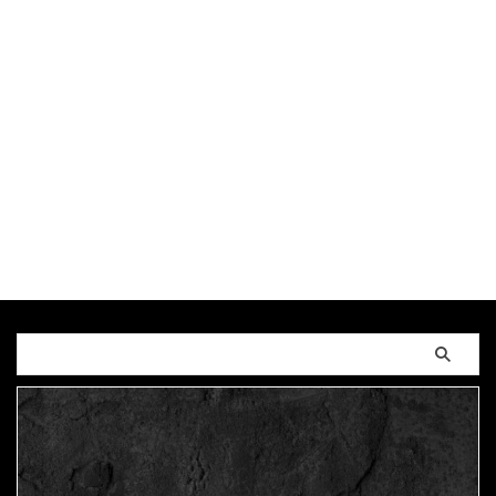
2023/11/1
LINE
,
MAGUMA
,
ソロコンサー
ト
,
トーク
,
ワンマン
,
人の性質
,
分析
,
告知
,
哲学
,
妃月洋子
,
宿花
,
昭和歌謡
,
架空のアニソン
,
物語
,
空
想アニメソング
,
調和