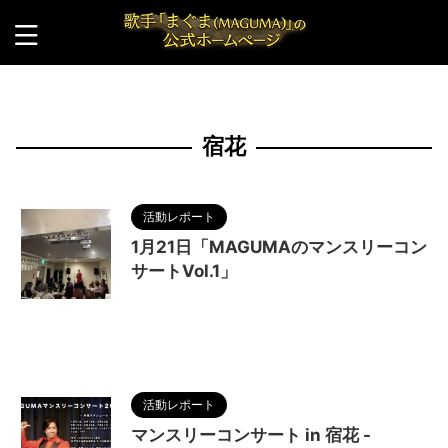
HOME
>
宿花
宿花
活動レポート
1月21日「MAGUMAのマンスリーコン
サートVol.1」
2024/1/15
MAGUMA
,
マンスリーコンサー
トVOl.1
,
人の性質
,
分析
,
哲学
,
宿花
,
月一
,
物語
,
生
き方
,
調和
活動レポート
マンスリーコンサート in 宿花 -