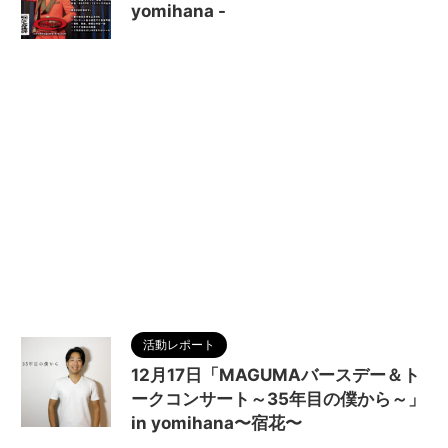
yomihana -
2023/12/17
MAGUMA
,
コンサート
,
マンス
リー
,
人の性質
,
分析
,
哲学
,
宿花
,
物語
,
生き方
,
調
和
活動レポート
12月17日「MAGUMAバースデー＆ト
ークコンサート～35年目の僕から～」
in yomihana〜宿花〜