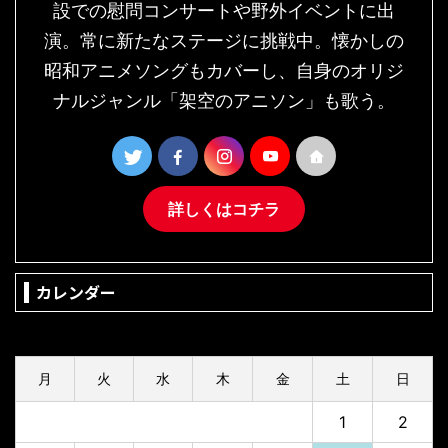
設での慰問コンサートや野外イベントに出
演。常に新たなステージに挑戦中。懐かしの
昭和アニメソングもカバーし、自身のオリジ
ナルジャンル「架空のアニソン」も歌う。
詳しくはコチラ
カレンダー
2026年8月
月
火
水
木
金
土
日
1
2