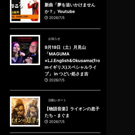
新曲「夢を追いかけません
か？」Youtube
2026/7/5
お知らせ
9月19日（土）月見山
「MAGUMA
×LJ.English&Okusama(fro
mイギリス)スペシャルライ
ブ」 in つどい処さま吉
2026/7/5
活動レポート
【物語音楽】ライオンの息子
たち - まぐま
2026/7/5