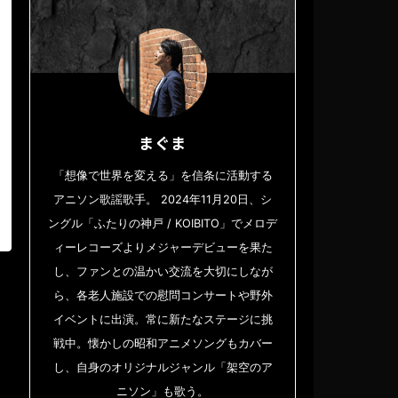
まぐま
「想像で世界を変える」を信条に活動する
アニソン歌謡歌手。 2024年11月20日、シ
ングル「ふたりの神戸 / KOIBITO」でメロデ
ィーレコーズよりメジャーデビューを果た
し、ファンとの温かい交流を大切にしなが
ら、各老人施設での慰問コンサートや野外
イベントに出演。常に新たなステージに挑
戦中。懐かしの昭和アニメソングもカバー
し、自身のオリジナルジャンル「架空のア
ニソン」も歌う。