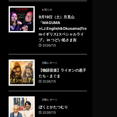
お知らせ
9月19日（土）月見山
「MAGUMA
×LJ.English&Okusama(fro
mイギリス)スペシャルライ
ブ」 in つどい処さま吉
2026/7/5
活動レポート
【物語音楽】ライオンの息子
たち - まぐま
2026/7/5
活動レポート
ぼくとかたつむり
2026/7/5