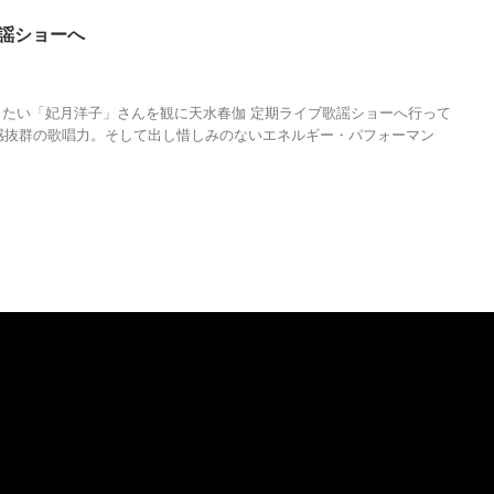
歌謡ショーへ
,
人の性質
,
分析
,
哲学
,
天水春伽
,
妃月洋子
,
昭和歌謡
,
歌謡曲
,
演歌
,
物語
,
生き
たい「妃月洋子」さんを観に天水春伽 定期ライブ歌謡ショーへ行って
感抜群の歌唱力。そして出し惜しみのないエネルギー・パフォーマン