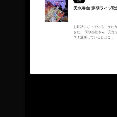
思考
天水春伽 定期ライブ
2024/10/19
MAGUMA
方
,
調和
お世話になっている、うたう
きた。 天水春伽さん…安定
ス！油断しているとどこ ...