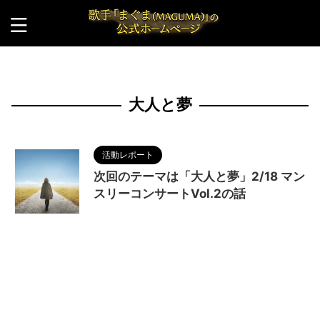
HOME
>
大人と夢
大人と夢
活動レポート
次回のテーマは「大人と夢」2/18 マン
スリーコンサートVol.2の話
2024/1/30
MAGUMA
,
マンスリーコンサ
ートVol.2
,
人の性質
,
分析
,
哲学
,
大人と夢
,
物語
,
生
き方
,
調和