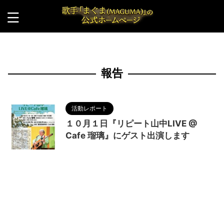
HOME
>
報告
報告
活動レポート
１０月１日『リピート山中LIVE @
Cafe 瑠璃』にゲスト出演します
2023/9/5
LIVE
,
MAGUMA
,
コンサート
,
人
の性質
,
分析
,
告知
,
哲学
,
報告
,
歌
,
歌手
,
活動
,
物
語
,
調和
,
音楽