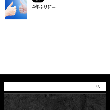
4年ぶりに……
2024/5/14
MAGUMA
,
コミュニケーショ
ン
,
人の性質
,
人間関係
,
仲間
,
分析
,
友人
,
友達
,
哲
学
,
物語
,
生き方
,
絆
,
調和