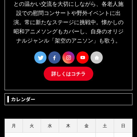
との温かい交流を大切にしながら、各老人施
設での慰問コンサートや野外イベントに出
演。常に新たなステージに挑戦中。懐かしの
昭和アニメソングもカバーし、自身のオリジ
ナルジャンル「架空のアニソン」も歌う。
詳しくはコチラ
カレンダー
2026年8月
月
火
水
木
金
土
日