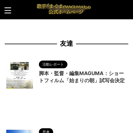
HOME
>
友達
友達
活動レポート
脚本・監督・編集MAGUMA：ショー
トフィルム「始まりの朝」試写会決定
2024/7/14
MAGUMA
,
Si-to
,
STAYG
,
ショ
ートフィルム
,
シンガーソングライターユニット
,
中編映画
,
人の性質
,
分析
,
友達
,
哲学
,
始まりの朝
,
映画
,
榎田俊介
,
物語
,
生き方
,
短編映画
,
福見健二
,
調和
思考