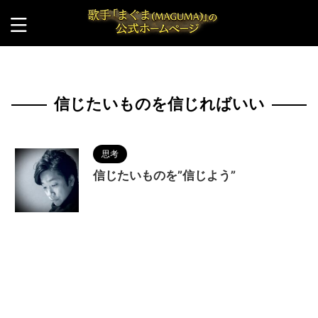
HOME
>
信じたいものを信じればいい
信じたいものを信じればいい
思考
信じたいものを”信じよう”
2023/7/16
MAGUMA
,
人の性質
,
信じたい
ものを信じればいい
,
分析
,
哲学
,
物語
,
生き方
,
調和