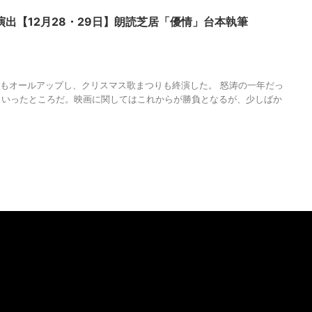
演出【12月28・29日】朗読芝居「優情」台本執筆
SUMUGIJAPAN
,
みっちょん
,
三鷹RIスタジオ
,
五宝孝一
,
人の性質
,
優情
,
分
劇
,
松井友作
,
森下雅子
,
森山国史
,
武口奈々子
,
水樹和也
,
清月エンターテインメ
美代子
,
調和
,
近藤哲也
,
野田憲晴
,
長谷川鈴
の撮影もオールアップし、クリスマス歌まつりも終演した。 怒涛の一年だっ
といったところだ。映画に関してはこれからが勝負となるが、少しばか