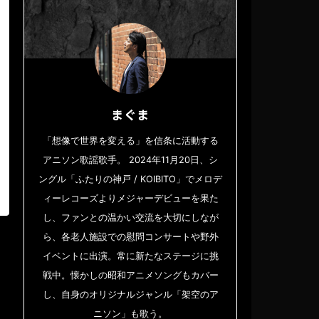
まぐま
「想像で世界を変える」を信条に活動する
アニソン歌謡歌手。 2024年11月20日、シ
ングル「ふたりの神戸 / KOIBITO」でメロデ
ィーレコーズよりメジャーデビューを果た
し、ファンとの温かい交流を大切にしなが
ら、各老人施設での慰問コンサートや野外
イベントに出演。常に新たなステージに挑
戦中。懐かしの昭和アニメソングもカバー
し、自身のオリジナルジャンル「架空のア
ニソン」も歌う。