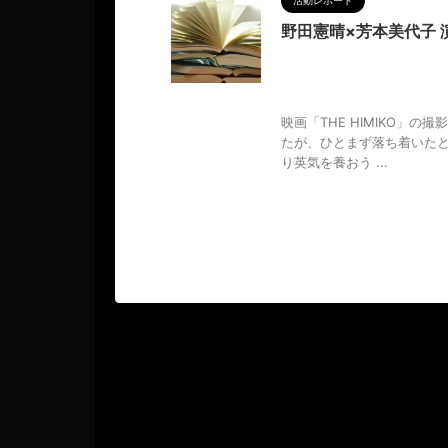
活動レポート
野田憲晴×芳本美代子 
2023/1/2
MAGUMA
,
T
析
,
台本
,
哲学
,
志藤彩那
,
朗読
ント
,
物語
,
舞台「優情」
,
芳本
映画「THE HIMIKO」
たが、ひとまず落ち着いた
り英気を養おう ...