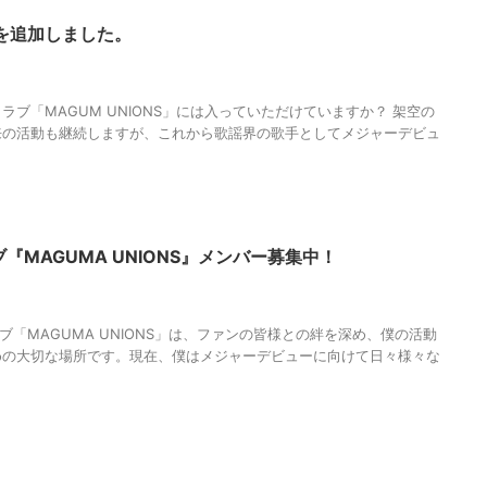
を追加しました。
E
,
MAGUMA
,
オンラインサロン
,
ファンクラブ
,
人の性質
,
分析
,
哲学
,
物語
,
生
ブ「MAGUM UNIONS」には入っていただけていますか？ 架空の
来の活動も継続しますが、これから歌謡界の歌手としてメジャーデビュ
『MAGUMA UNIONS』メンバー募集中！
MAGUMA UNIONS
,
オンラインサロン
,
ファンクラブ
,
メンバー募集
,
人の性
和
ブ「MAGUMA UNIONS」は、ファンの皆様との絆を深め、僕の活動
めの大切な場所です。現在、僕はメジャーデビューに向けて日々様々な