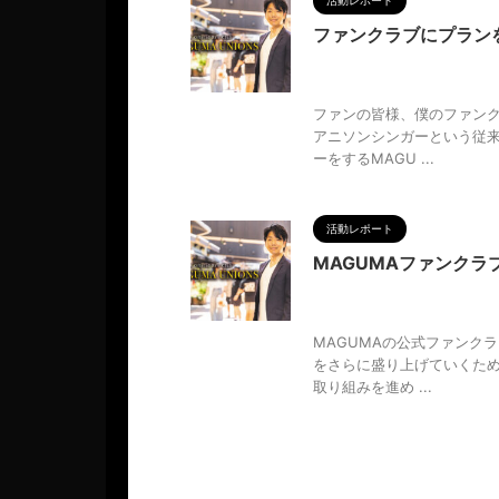
活動レポート
ファンクラブにプラン
2024/10/21
CAMPFIR
き方
,
調和
ファンの皆様、僕のファンクラ
アニソンシンガーという従
ーをするMAGU ...
活動レポート
MAGUMAファンクラブ
2024/9/24
MAGUMA
,
質
,
分析
,
哲学
,
物語
,
生き方
,
調
MAGUMAの公式ファンクラ
をさらに盛り上げていくた
取り組みを進め ...