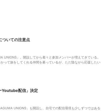
についての注意点
 community
,
MAGUMA
,
MAGUMA UNIONS
,
オンラインサロン
,
サロン
,
フ
入会
,
分析
,
哲学
,
後援会
,
物語
,
生き方
,
調和
A UNIONS」。開設してから着々と参加メンバーが増えてきている。
向かって旅をしてくれる仲間を募っているが、ただ陰ながら応援したい
Youtube配信」決定
MAGUMA UNIONS
,
Youtube配信
,
オンラインサロン
,
ファンクラブ
,
人の性
き方
,
調和
GUMA UNIONS」も開設し、自宅での配信環境も少しずつではある