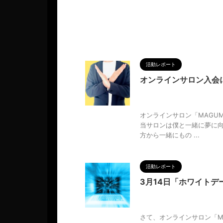
活動レポート
オンラインサロン入会
2024/3/20
CAMPFIRE
ァンクラブ
,
ルール
,
人の性質
,
オンラインサロン「MAGUM
当サロンは僕と一緒に夢に
方から一緒にもの ...
活動レポート
3月14日「ホワイトデー
2024/3/11
MAGUMA
,
質
,
分析
,
哲学
,
後援会
,
物語
,
生
さて、オンラインサロン「MA