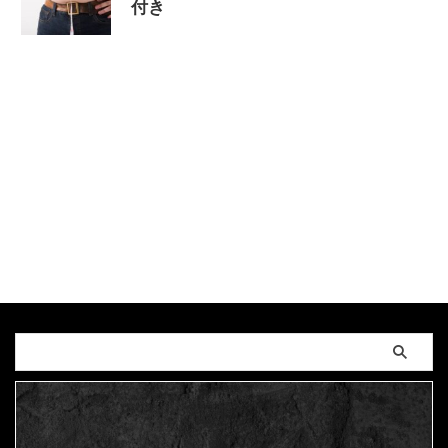
付き
2023/11/22
MAGUMA
,
THE HIMIKO
LEGEND OF YAMATAIKOKU
,
デブ
,
メタボリック
シンドローム
,
ロックンロール
,
人の性質
,
分析
,
哲
学
,
物語
,
生き方
,
肥満
,
調和