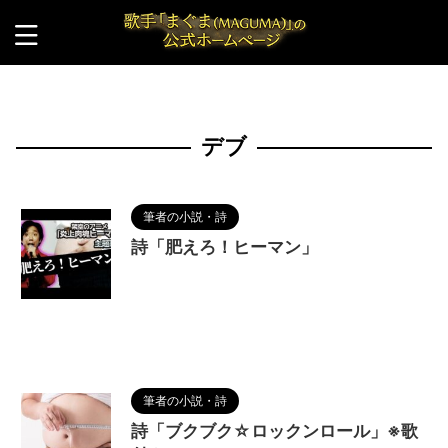
HOME
>
デブ
デブ
筆者の小説・詩
詩「肥えろ！ヒーマン」
2023/11/22
MAGUMA
,
アニソン
,
テーマソ
ング
,
デブ
,
ヒーロー
,
メタボリックシンドローム
,
人の性質
,
分析
,
哲学
,
架空のアニソン
,
物語
,
生き
方
,
空想アニメソング
,
肥満
,
詩
,
調和
筆者の小説・詩
詩「ブクブク☆ロックンロール」※歌