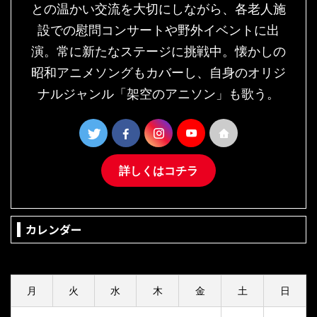
との温かい交流を大切にしながら、各老人施
設での慰問コンサートや野外イベントに出
演。常に新たなステージに挑戦中。懐かしの
昭和アニメソングもカバーし、自身のオリジ
ナルジャンル「架空のアニソン」も歌う。
詳しくはコチラ
カレンダー
2026年8月
月
火
水
木
金
土
日