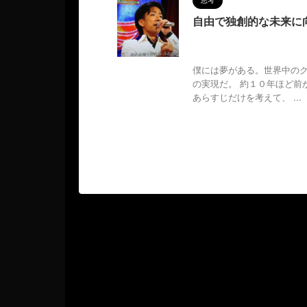
思考
自由で独創的な未来に
2022/11/8
MAGUMA
,
ガー
,
物語
,
独創的
,
空想アニメ
僕には夢がある。世界中の
の実現だ。 約１０年ほど前
あらすじだけを考えて、 ...