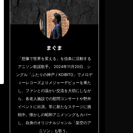
まぐま
「想像で世界を変える」を信条に活動する
アニソン歌謡歌手。 2024年11月20日、シ
ングル「ふたりの神戸 / KOIBITO」でメロデ
ィーレコーズよりメジャーデビューを果た
し、ファンとの温かい交流を大切にしなが
ら、各老人施設での慰問コンサートや野外
イベントに出演。常に新たなステージに挑
戦中。懐かしの昭和アニメソングもカバー
し、自身のオリジナルジャンル「架空のア
ニソン」も歌う。