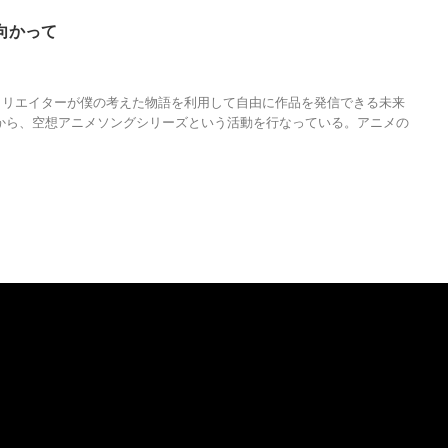
向かって
アニソン
,
アニメ
,
サブカルチャー
,
作詞
,
架空のアニソン
,
架空のアニソンシン
ソングシリーズ
,
自由
クリエイターが僕の考えた物語を利用して自由に作品を発信できる未来
から、空想アニメソングシリーズという活動を行なっている。アニメの