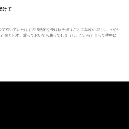
受けて
,
アニソン
,
アニソン界の帝王
,
キャプテンハーロック
,
サバンナを超えて
,
バ
質
,
分析
,
原始少年リュウが行く
,
哲学
,
水木一郎
,
物語
,
調和
つて抱いていたはずの情熱的な夢は日を追うごとに腐敗が進行し、やが
た存在と化す。放っておいても腐ってしまうし、だからと言って夢中に