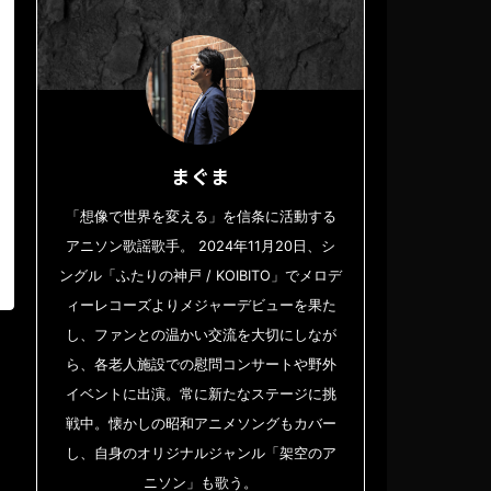
まぐま
「想像で世界を変える」を信条に活動する
アニソン歌謡歌手。 2024年11月20日、シ
ングル「ふたりの神戸 / KOIBITO」でメロデ
ィーレコーズよりメジャーデビューを果た
し、ファンとの温かい交流を大切にしなが
ら、各老人施設での慰問コンサートや野外
イベントに出演。常に新たなステージに挑
戦中。懐かしの昭和アニメソングもカバー
し、自身のオリジナルジャンル「架空のア
ニソン」も歌う。