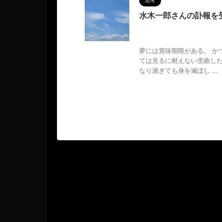
思考
水木一郎さんの訃報を
2022/12/15
MAGUMA
ビル2世
,
マジンガーZ
,
人の性
夢には賞味期限がある。 か
ては見るに耐えない歪曲し
なり過ぎても身を滅ぼし ...