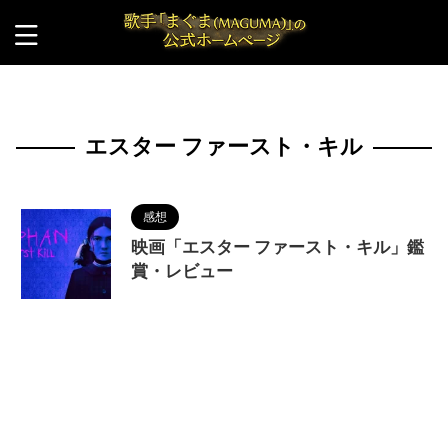
HOME
>
エスター ファースト・キル
エスター ファースト・キル
感想
映画「エスター ファースト・キル」鑑
賞・レビュー
2023/9/24
MAGUMA
,
Orphan: First Kill
,
イザベル・ファーマン
,
エスター
,
エスター ファー
スト・キル
,
人の性質
,
分析
,
哲学
,
映画
,
物語
,
調和