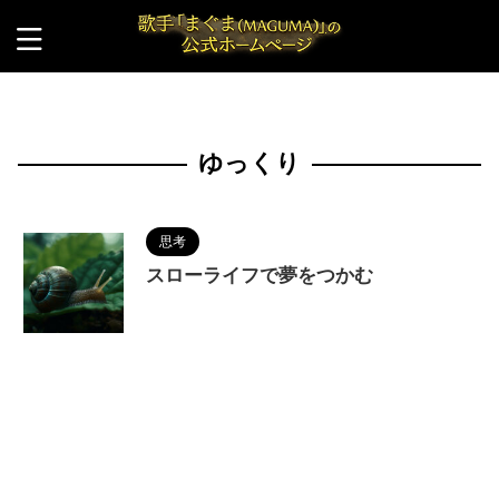
HOME
>
ゆっくり
ゆっくり
思考
スローライフで夢をつかむ
2023/8/12
MAGUMA
,
ありのまま
,
ゆっく
り
,
ストレス
,
スピード社会
,
スローライフ
,
人の性
質
,
分析
,
哲学
,
物語
,
生き方
,
競争社会
,
調和