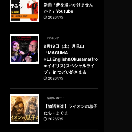
新曲「夢を追いかけません
か？」Youtube
2026/7/5
お知らせ
9月19日（土）月見山
「MAGUMA
×LJ.English&Okusama(fro
mイギリス)スペシャルライ
ブ」 in つどい処さま吉
2026/7/5
活動レポート
【物語音楽】ライオンの息子
たち - まぐま
2026/7/5