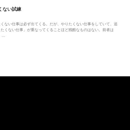
くない試練
やりたいこと
,
やりたくないこと
,
人の性質
,
分析
,
哲学
,
物語
,
生き方
,
調和
たくない仕事は必ず出てくる。だが、やりたくない仕事をしていて、追
りたくない仕事」が重なってくることほど残酷なものはない。前者は
..