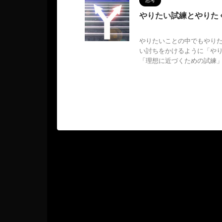
思考
やりたい試練とやりた
2024/1/9
MAGUMA
,
やりたいことの中でもやり
い討ちをかけるように「や
「理想に近づくための試練」 .