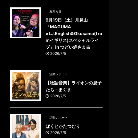
お知らせ
9月19日（土）月見山
「MAGUMA
×LJ.English&Okusama(fro
mイギリス)スペシャルライ
ブ」 in つどい処さま吉
2026/7/5
活動レポート
【物語音楽】ライオンの息子
たち - まぐま
2026/7/5
活動レポート
ぼくとかたつむり
2026/7/5