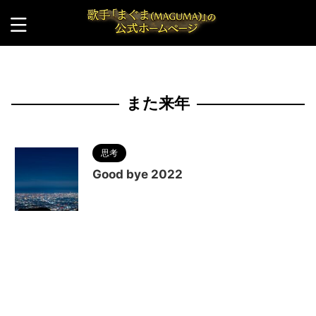
HOME
>
また来年
また来年
思考
Good bye 2022
2023/1/2
2022
,
2023
,
MAGUMA
,
また来
年
,
人の性質
,
分析
,
哲学
,
大晦日
,
物語
,
良いお年を
,
調和