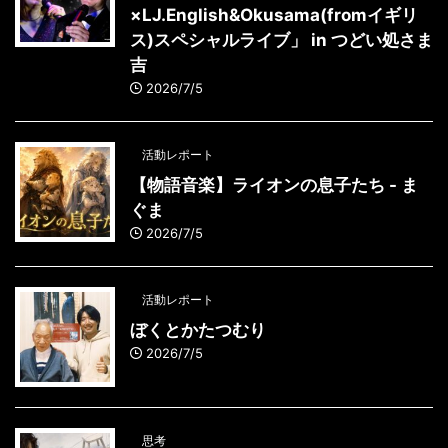
×LJ.English&Okusama(fromイギリ
ス)スペシャルライブ」 in つどい処さま
吉
2026/7/5
活動レポート
【物語音楽】ライオンの息子たち - ま
ぐま
2026/7/5
活動レポート
ぼくとかたつむり
2026/7/5
思考