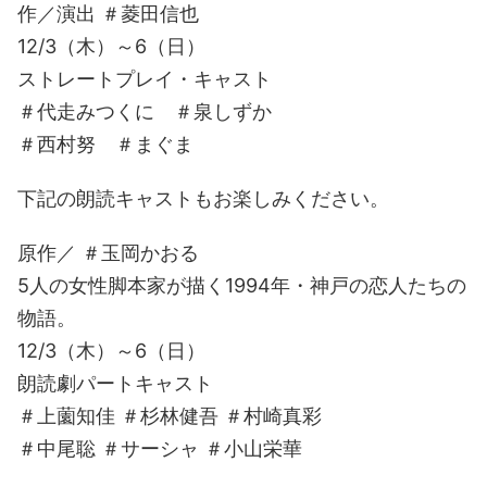
作／演出 ＃菱田信也
12/3（木）～6（日）
ストレートプレイ・キャスト
＃代走みつくに ＃泉しずか
＃西村努 ＃まぐま
下記の朗読キャストもお楽しみください。
原作／ ＃玉岡かおる
5人の女性脚本家が描く1994年・神戸の恋人たちの
物語。
12/3（木）～6（日）
朗読劇パートキャスト
＃上薗知佳 ＃杉林健吾 ＃村崎真彩
＃中尾聡 ＃サーシャ ＃小山栄華