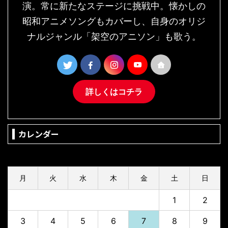
演。常に新たなステージに挑戦中。懐かしの
昭和アニメソングもカバーし、自身のオリジ
ナルジャンル「架空のアニソン」も歌う。
詳しくはコチラ
カレンダー
2026年8月
月
火
水
木
金
土
日
1
2
3
4
5
6
7
8
9