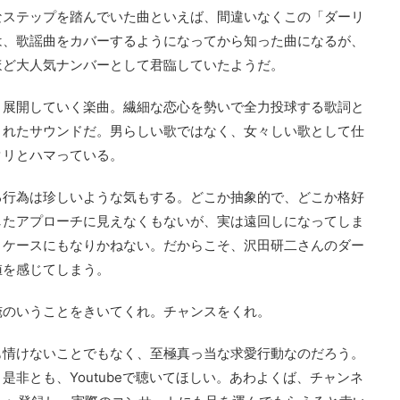
なステップを踏んでいた曲といえば、間違いなくこの「ダーリ
は、歌謡曲をカバーするようになってから知った曲になるが、
ほど大人気ナンバーとして君臨していたようだ。
く展開していく楽曲。繊細な恋心を勢いで全力投球する歌詞と
まれたサウンドだ。男らしい歌ではなく、女々しい歌として仕
タリとハマっている。
る行為は珍しいような気もする。どこか抽象的で、どこか格好
したアプローチに見えなくもないが、実は遠回しになってしま
うケースにもなりかねない。だからこそ、沢田研二さんのダー
値を感じてしまう。
俺のいうことをきいてくれ。チャンスをくれ。
も情けないことでもなく、至極真っ当な求愛行動なのだろう。
非とも、Youtubeで聴いてほしい。あわよくば、チャンネ