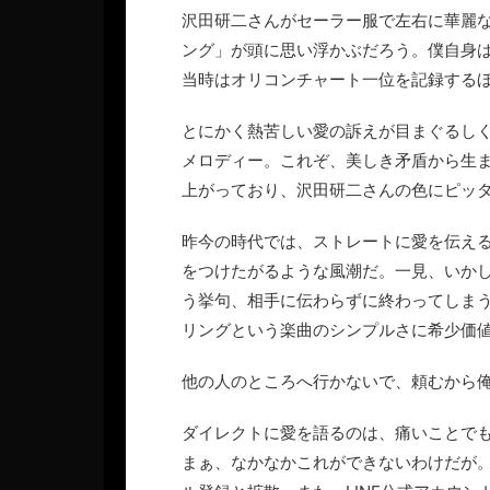
沢田研二さんがセーラー服で左右に華麗
ング」が頭に思い浮かぶだろう。僕自身
当時はオリコンチャート一位を記録する
とにかく熱苦しい愛の訴えが目まぐるし
メロディー。これぞ、美しき矛盾から生
上がっており、沢田研二さんの色にピッ
昨今の時代では、ストレートに愛を伝え
をつけたがるような風潮だ。一見、いか
う挙句、相手に伝わらずに終わってしま
リングという楽曲のシンプルさに希少価
他の人のところへ行かないで、頼むから
ダイレクトに愛を語るのは、痛いことで
まぁ、なかなかこれができないわけだが。是