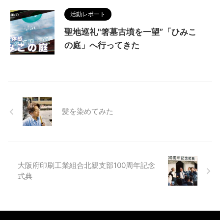
活動レポート
聖地巡礼"箸墓古墳を一望”「ひみこ
の庭」へ行ってきた
髪を染めてみた
大阪府印刷工業組合北親支部100周年記念
式典