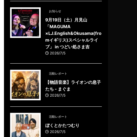
お知らせ
9月19日（土）月見山
「MAGUMA
×LJ.English&Okusama(fro
mイギリス)スペシャルライ
ブ」 in つどい処さま吉
2026/7/5
活動レポート
【物語音楽】ライオンの息子
たち - まぐま
2026/7/5
活動レポート
ぼくとかたつむり
2026/7/5