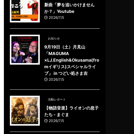
新曲「夢を追いかけません
か？」Youtube
2026/7/5
お知らせ
9月19日（土）月見山
「MAGUMA
×LJ.English&Okusama(fro
mイギリス)スペシャルライ
ブ」 in つどい処さま吉
2026/7/5
活動レポート
【物語音楽】ライオンの息子
たち - まぐま
2026/7/5