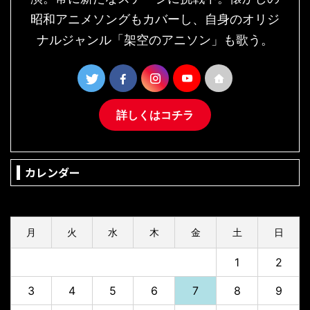
昭和アニメソングもカバーし、自身のオリジ
ナルジャンル「架空のアニソン」も歌う。
詳しくはコチラ
カレンダー
2026年8月
月
火
水
木
金
土
日
1
2
3
4
5
6
7
8
9