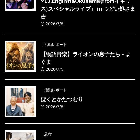
×LJ.English&Okusama(fromイギリ
ス)スペシャルライブ」 in つどい処さま
吉
2026/7/5
活動レポート
【物語音楽】ライオンの息子たち - ま
ぐま
2026/7/5
活動レポート
ぼくとかたつむり
2026/7/5
思考