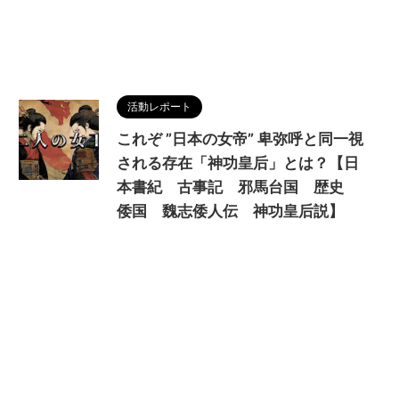
活動レポート
これぞ ”日本の女帝” 卑弥呼と同一視
される存在「神功皇后」とは？【日
本書紀 古事記 邪馬台国 歴史
倭国 魏志倭人伝 神功皇后説】