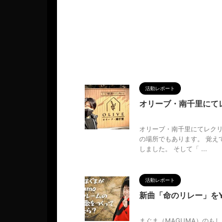
活動レポート
オリーブ・南千里にて
2026/3/16
オリーブ・南千里にてレクリ
の場所でもあります。 覚え
しました。 そして「 ...
活動レポート
新曲「命のリレー」をY
2026/3/16
まぐま（MAGUMA）のも