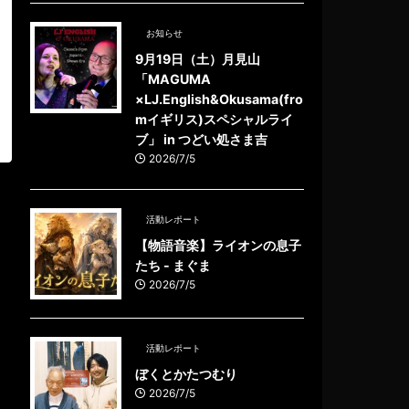
お知らせ
9月19日（土）月見山
「MAGUMA
×LJ.English&Okusama(fro
mイギリス)スペシャルライ
ブ」 in つどい処さま吉
2026/7/5
活動レポート
【物語音楽】ライオンの息子
たち - まぐま
2026/7/5
活動レポート
ぼくとかたつむり
2026/7/5