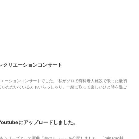
レクリエーションコンサート
エーションコンサートでした。 私がソロで有料老人施設で歌った最初
ていただいている方もいらっしゃり、一緒に歌って楽しいひと時を過ご
outubeにアップロードしました。
しもシリーズとして新曲「命のリレー」を公開しました。「minamo献