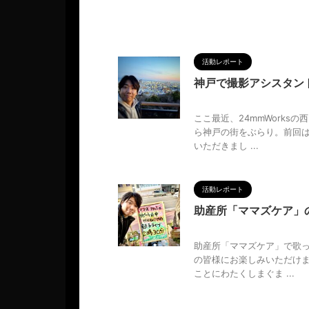
活動レポート
神戸で撮影アシスタン
2026/3/16
ここ最近、24mmWork
ら神戸の街をぶらり。前回は
いただきまし ...
活動レポート
助産所「ママズケア」
2026/3/16
助産所「ママズケア」で歌っ
の皆様にお楽しみいただけま
ことにわたくしまぐま ...