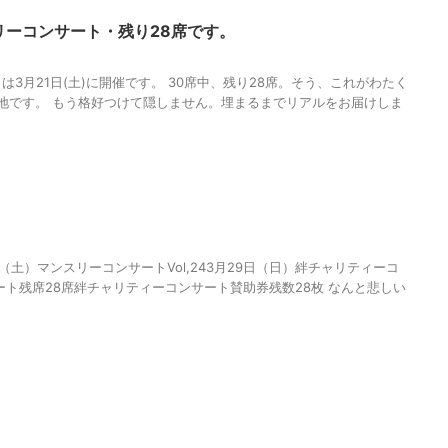
リーコンサート・残り28席です。
3月21日(土)に開催です。 30席中、残り28席。そう、これがわたく
現在地です。 もう格好つけて隠しません。埋まるまでリアルをお届けしま
（土）マンスリーコンサートVol,243月29日（日）絆チャリティーコ
ート残席28席絆チャリティーコンサート賛助券残数28枚 なんと悲しい