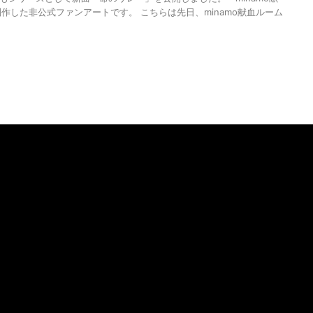
作した非公式ファンアートです。 こちらは先日、minamo献血ルーム