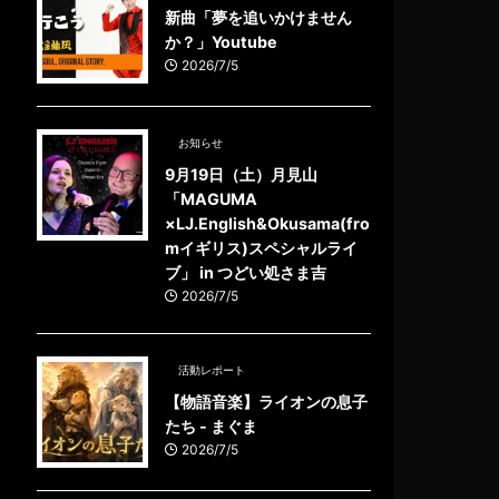
新曲「夢を追いかけません
か？」Youtube
2026/7/5
お知らせ
9月19日（土）月見山
「MAGUMA
×LJ.English&Okusama(fro
mイギリス)スペシャルライ
ブ」 in つどい処さま吉
2026/7/5
活動レポート
【物語音楽】ライオンの息子
たち - まぐま
2026/7/5