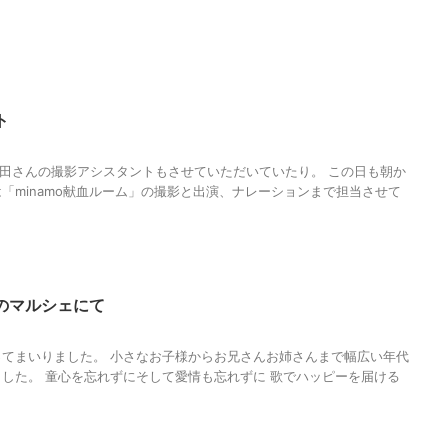
ト
sの西田さんの撮影アシスタントもさせていただいていたり。 この日も朝か
「minamo献血ルーム」の撮影と出演、ナレーションまで担当させて
のマルシェにて
てまいりました。 小さなお子様からお兄さんお姉さんまで幅広い年代
した。 童心を忘れずにそして愛情も忘れずに 歌でハッピーを届ける