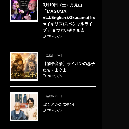
9月19日（土）月見山
「MAGUMA
×LJ.English&Okusama(fro
mイギリス)スペシャルライ
ブ」 in つどい処さま吉
2026/7/5
活動レポート
【物語音楽】ライオンの息子
たち - まぐま
2026/7/5
活動レポート
ぼくとかたつむり
2026/7/5