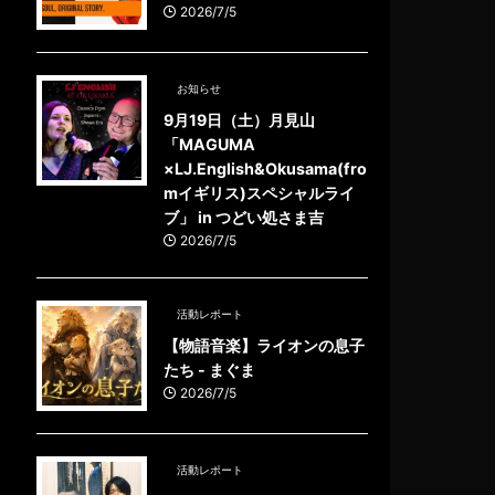
2026/7/5
お知らせ
9月19日（土）月見山
「MAGUMA
×LJ.English&Okusama(fro
mイギリス)スペシャルライ
ブ」 in つどい処さま吉
2026/7/5
活動レポート
【物語音楽】ライオンの息子
たち - まぐま
2026/7/5
活動レポート