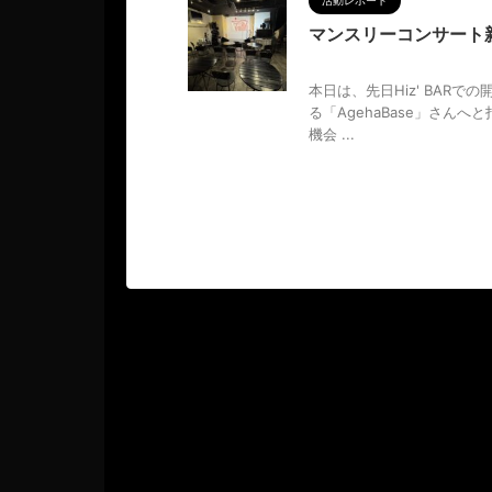
活動レポート
マンスリーコンサート
2025/2/26
本日は、先日Hiz' BAR
る「AgehaBase」さん
機会 ...