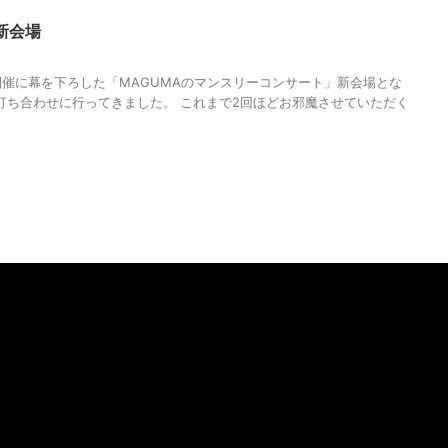
新会場
での開催に幕を下ろした「MAGUMAのマンスリーコンサート」新会場とな
へと打ち合わせに行ってきました。 これまで2回ほどお邪魔させていただく