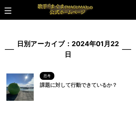
HOME
>
2024年
>
1月
>
22日
日別アーカイブ：2024年01月22
日
思考
課題に対して行動できているか？
2024/1/22
MAGUMA
,
人の性質
,
分析
,
哲
学
,
尽くす
,
物語
,
生き方
,
調和