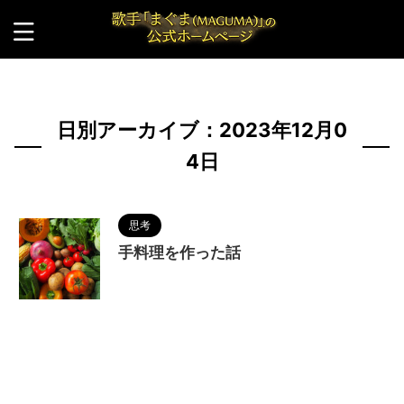
HOME
>
2023年
>
12月
>
4日
日別アーカイブ：2023年12月0
4日
思考
手料理を作った話
2023/12/4
MAGUMA
,
人の性質
,
分析
,
哲
学
,
料理
,
物語
,
生き方
,
節約
,
自炊
,
調和