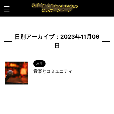
HOME
>
2023年
>
11月
>
6日
日別アーカイブ：2023年11月06
日
思考
音楽とコミュニティ
2023/11/11
MAGUMA
,
コミュニティ
,
人の
性質
,
分析
,
哲学
,
歌
,
物語
,
生き方
,
調和
,
音楽