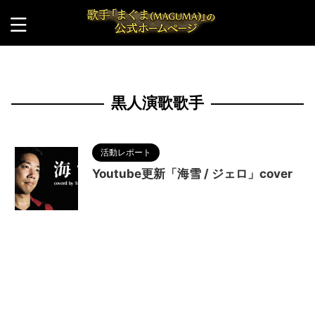
HOME
>
黒人演歌歌手
黒人演歌歌手
活動レポート
Youtube更新「海雪 / ジェロ」cover
2023/10/23
MAGUMA
,
ジェロ
,
人の性質
,
出雲崎
,
分析
,
哲学
,
宇崎竜童
,
懐メロ
,
歌謡曲
,
海雪
,
演歌
,
物語
,
生き方
,
秋元康
,
調和
,
黒人演歌歌手