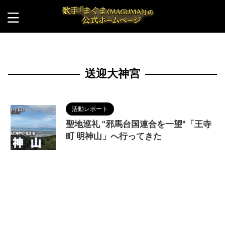
HOME
>
送迎大神宮
送迎大神宮
活動レポート
聖地巡礼 "邪馬台国連合を一望"「王寺
町 明神山」へ行ってきた
2023/8/14
MAGUMA
,
THE HIMIKO
LEGEND OF YAMATAIKOKU
,
人の性質
,
分析
,
卑弥
呼
,
哲学
,
天照大神
,
奈良県
,
明神山
,
映画
,
物語
,
王
寺町
,
調和
,
送迎大神宮
,
送迎（ひるめ）