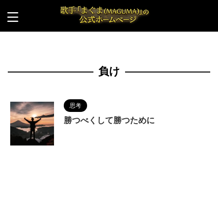
HOME
>
負け
負け
思考
勝つべくして勝つために
2024/7/20
MAGUMA
,
人の性質
,
分析
,
勝
利
,
哲学
,
失敗
,
成功
,
物語
,
生き方
,
調和
,
負け