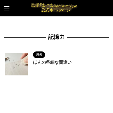
HOME
>
記憶力
記憶力
思考
ほんの些細な間違い
2023/9/19
error
,
MAGUMA
,
人の性質
,
分
析
,
哲学
,
忘れる
,
暗記力
,
物語
,
覚えられない
,
記憶
力
,
調和
,
間違い