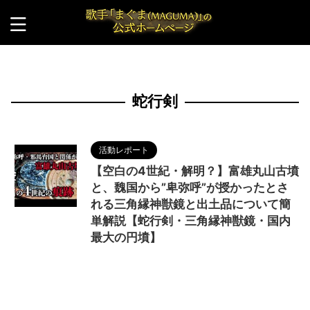
HOME
>
蛇行剣
蛇行剣
活動レポート
【空白の4世紀・解明？】富雄丸山古墳
と、魏国から”卑弥呼”が授かったとさ
れる三角縁神獣鏡と出土品について簡
単解説【蛇行剣・三角縁神獣鏡・国内
最大の円墳】
2024/6/4
MAGUMA
,
THE HIMIKO
LEGEND OF YAMATAIKOKU
,
Youtube
,
Youtuber
,
三角縁神獣鏡
,
中国
,
人の性質
,
倭国
,
円墳
,
出土品
,
分析
,
卑弥呼
,
哲学
,
国内最大
,
天照大神
,
富雄丸山古