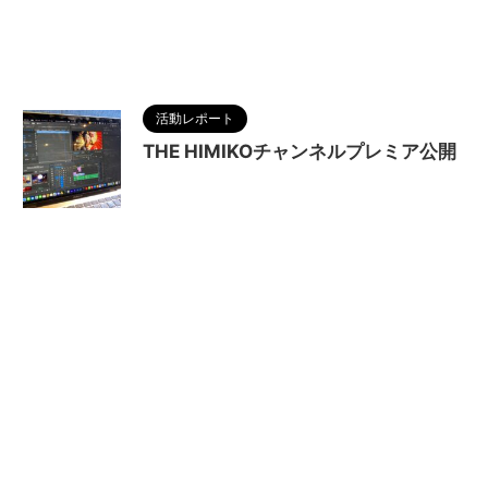
墳
,
映画
,
歴史
,
浪漫
,
物語
,
生き方
,
発掘
,
空白の150
年
,
空白の4世紀
,
蛇行剣
,
解説動画
,
調和
,
邪馬台国
,
銅鏡
,
魏国
,
魏志倭人伝
活動レポート
THE HIMIKOチャンネルプレミア公開
2024/6/2
MAGUMA
,
THE HIMIKO
LEGEND OF YAMATAIKOKU
,
THE HIMIKOチャン
ネル
,
Youtube
,
プレミア公開
,
三角縁神獣鏡
,
人の
性質
,
出土品
,
分析
,
卑弥呼
,
古墳
,
哲学
,
国内最大
,
天照大神
,
富雄丸山古墳
,
日本神話
,
映画
,
物語
,
生き
方
,
盾形銅鏡
,
蛇行剣
,
解説動画
,
調和
,
邪馬台国