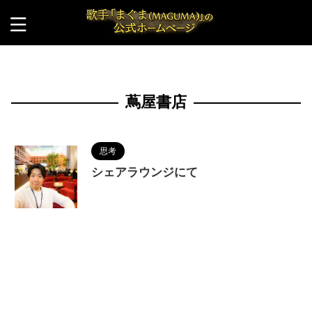
HOME
>
蔦屋書店
蔦屋書店
思考
シェアラウンジにて
2024/1/25
MAGUMA
,
コワーキングスペ
ース
,
シェアラウンジ
,
人の性質
,
分析
,
哲学
,
物語
,
生き方
,
蔦屋書店
,
調和