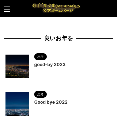
HOME
>
良いお年を
良いお年を
思考
good-by 2023
2023/12/31
MAGUMA
,
人の性質
,
分析
,
哲
学
,
年末
,
物語
,
生き方
,
良いお年を
,
調和
思考
Good bye 2022
2023/1/2
2022
,
2023
,
MAGUMA
,
また来
年
,
人の性質
,
分析
,
哲学
,
大晦日
,
物語
,
良いお年を
,