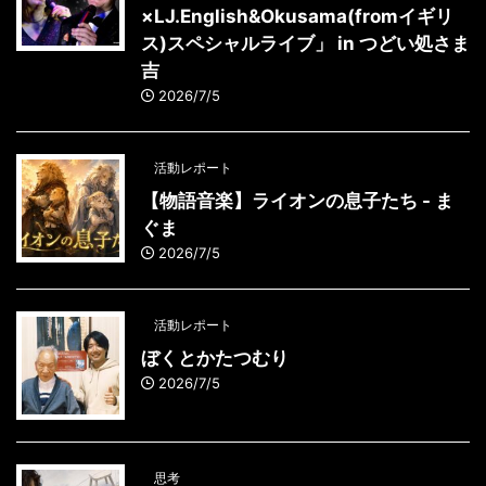
×LJ.English&Okusama(fromイギリ
ス)スペシャルライブ」 in つどい処さま
吉
2026/7/5
活動レポート
【物語音楽】ライオンの息子たち - ま
ぐま
2026/7/5
活動レポート
ぼくとかたつむり
2026/7/5
思考