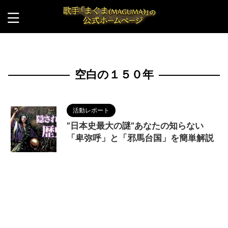
HOME
>
空白の１５０年
空白の１５０年
活動レポート
”日本史最大の謎”あなたの知らない
「卑弥呼」と「邪馬台国」を簡単解説
2023/11/1
MAGUMA
,
THE HIMIKO
LEGEND OF YAMATAIKOKU
,
ヤマト王権
,
人の性
質
,
倭国
,
分析
,
卑弥呼
,
哲学
,
映画
,
物語
,
空白の１
５０年
,
簡単
,
解説
,
邪馬台国