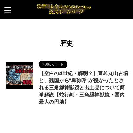
HOME
>
歴史
歴史
活動レポート
【空白の4世紀・解明？】富雄丸山古墳
と、魏国から”卑弥呼”が授かったとさ
れる三角縁神獣鏡と出土品について簡
単解説【蛇行剣・三角縁神獣鏡・国内
最大の円墳】
2024/6/4
MAGUMA
,
THE HIMIKO
LEGEND OF YAMATAIKOKU
,
Youtube
,
Youtuber
,
三角縁神獣鏡
,
中国
,
人の性質
,
倭国
,
円墳
,
出土品
,
分析
,
卑弥呼
,
哲学
,
国内最大
,
天照大神
,
富雄丸山古