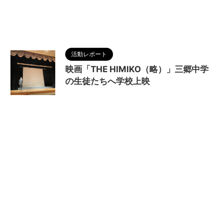
墳
,
映画
,
歴史
,
浪漫
,
物語
,
生き方
,
発掘
,
空白の150
年
,
空白の4世紀
,
蛇行剣
,
解説動画
,
調和
,
邪馬台国
,
銅鏡
,
魏国
,
魏志倭人伝
活動レポート
映画「THE HIMIKO（略）」三郷中学
の生徒たちへ学校上映
2024/3/18
MAGUMA
,
THE HIMIKO
LEGEND OF YAMATAIKOKU
,
三郷中学校
,
三郷文
化センター
,
三郷町
,
人の性質
,
分析
,
卑弥呼
,
哲学
,
奈良
,
教育委員会
,
映画
,
歴史
,
物語
,
生き方
,
畿内説
,
調和
,
邪馬台国