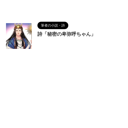
筆者の小説・詩
詩「秘密の卑弥呼ちゃん」
2023/10/19
MAGUMA
,
THE HIMIKO
LEGEND OF YAMATAIKOKU
,
ヤマト国
,
ヤマト王
権
,
九州説
,
人の性質
,
作詞
,
倭迹々日百襲姫
,
分析
,
卑弥呼
,
哲学
,
四国説
,
日本史
,
映画
,
歴史
,
物語
,
畿
内説
,
神功皇后
,
考古学
,
詩
,
調和
,
越前説
,
邪馬台国
,
魏志倭人伝