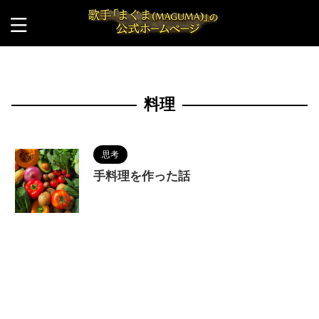
HOME
>
料理
料理
思考
手料理を作った話
2023/12/4
MAGUMA
,
人の性質
,
分析
,
哲
学
,
料理
,
物語
,
生き方
,
節約
,
自炊
,
調和