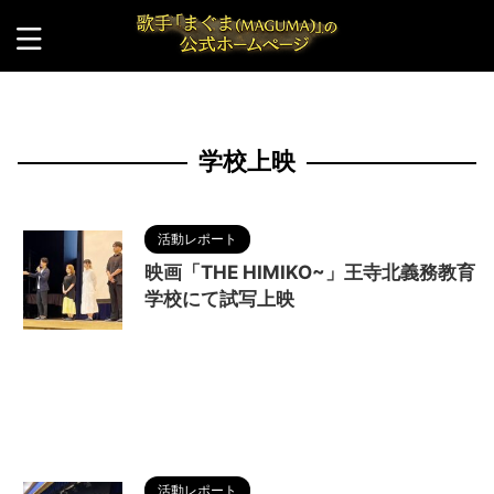
HOME
>
学校上映
学校上映
活動レポート
映画「THE HIMIKO~」王寺北義務教育
学校にて試写上映
2024/6/17
MAGUMA
,
THE HIMIKO
LEGEND OF YAMATAIKOKU
,
人の性質
,
分析
,
卑弥
呼
,
哲学
,
天照大神
,
太陽
,
奈良
,
学校上映
,
教育
,
映
画
,
物語
,
王寺北義務教育学校
,
王寺町
,
生き方
,
畿内
説
,
試写会
,
調和
,
邪馬台国
活動レポート