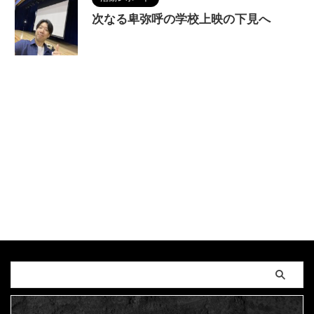
次なる卑弥呼の学校上映の下見へ
2024/6/8
MAGUMA
,
THE HIMIKO
LEGEND OF YAMATAIKOKU
,
人の性質
,
分析
,
卑弥
呼
,
哲学
,
啓発運動
,
天照大神
,
奈良県
,
学校上映
,
明
神山
,
映画
,
物語
,
王寺北義務教育学校
,
王寺南義務
教育学校
,
王寺町
,
生き方
,
畿内説
,
調和
,
邪馬台国