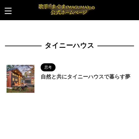
HOME
>
タイニーハウス
タイニーハウス
思考
自然と共にタイニーハウスで暮らす夢
2023/9/21
MAGUMA
,
シンプル
,
タイニー
ハウス
,
ミニマリスト
,
ミニマリズム
,
不耕起栽培
,
人の性質
,
分析
,
半自給自足
,
哲学
,
物語
,
生き方
,
自
然農
,
調和