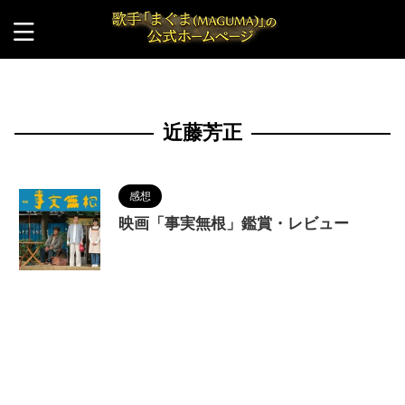
HOME
>
近藤芳正
近藤芳正
感想
映画「事実無根」鑑賞・レビュー
2023/12/8
MAGUMA
,
人の性質
,
分析
,
哲
学
,
映画
,
映画「事実無根」
,
村田雄浩
,
東 茉凜
,
柳
裕章
,
物語
,
生き方
,
調和
,
近藤芳正