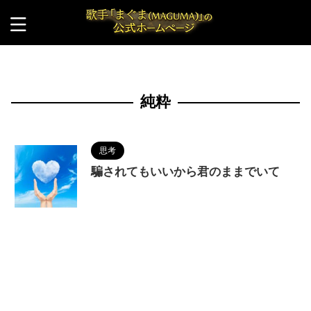
HOME
>
純粋
純粋
思考
騙されてもいいから君のままでいて
2023/10/3
MAGUMA
,
人の性質
,
分析
,
哲
学
,
啓発
,
物語
,
生き方
,
真面目
,
純粋